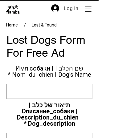
Log In
Home
/
Lost & Found
Lost Dogs Form
For Free Ad
שם הכלב | Имя собаки |
Nom_du_chien | Dog's Name
תיאור של כלב |
Описание_собаки |
Description_du_chien |
Dog_description