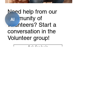
Need help from our
community of
AI
volunteers? Start a
conversation in the
Volunteer group!
Ask for help
For Users
About Us
Games
Talks
Care Services
Shared Gallery
Blog