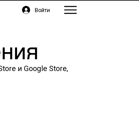
Войти
ения
ore и Google Store,