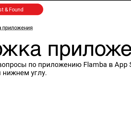
st & Found
 приложения
жка прилож
вопросы по приложению Flamba в App St
м нижнем углу.