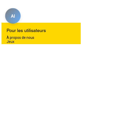
AI
Pour les utilisateurs
À propos de nous
Jeux
Discussions
Services de soins
Galerie
Blog
Animaux perdus et retrouvés
Offres
Contactez-nous
Pour les partenaires
Partenariats
Plan de tarification pour les animaleries B2B
Formulaire pour les animaleries B2B