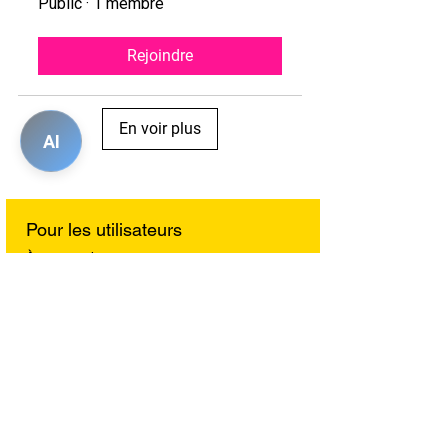
Public
·
1 membre
Rejoindre
En voir plus
AI
Pour les utilisateurs
À propos de nous
Jeux
Discussions
Services de soins
Galerie
Blog
Animaux perdus et retrouvés
Offres
Contactez-nous